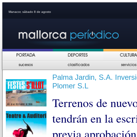
Manacor, sábado 8 de agosto
Palma Jardin, S.A. Invers
Plomer S.L
Terrenos de nuevo
tendrán en la escr
previa aprobación