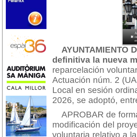
A
r
e
AYUNTAMIENTO DE
definitiva la nueva 
reparcelación voluntar
Actuación núm. 2 (UA-
Local en sesión ordina
2026, se adoptó, entre
APROBAR de forma d
modificación del proy
voluntaria relativo a 