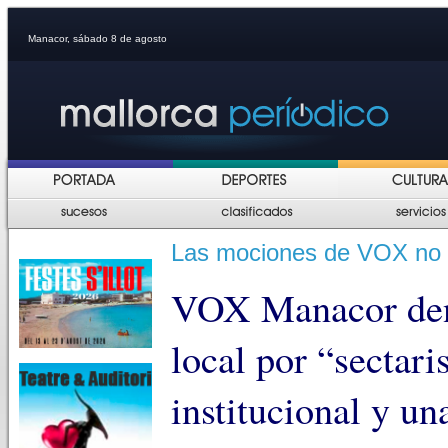
Manacor, sábado 8 de agosto
Las mociones de VOX no s
VOX Manacor denu
local por “sectari
institucional y un